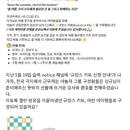
지난
5
월
19
일 슬랙
notice
채널에
‘
규캉스 키트 신청 안내
’
가 나
가자
,
전국 각지에서 근무하는 야놀자 그룹 구성원들은 상규님이
준비해주신 뜻밖의 선물에 뜨거운 감사와 환호를 전해주셨습니
다.
이토록 열띤 반응을 이끌어냈던 규캉스 키트
,
어떤 아이템들로 구
성되어 있을까요
?