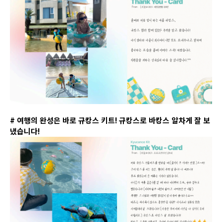
# 여행의 완성은 바로 규캉스 키트
!
규캉스로 바캉스 알차게 잘 보
냈습니다
!