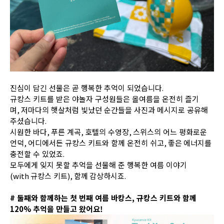
진심이 담긴 선물은 곧 행복한 추억이 되었습니다
.
규캉스 키트를 받은 야놀자 구성원들은 올여름을 온전히 즐기
며
,
저마다의 햇살처럼 빛났던 순간들을 사진과 메시지로 공유해
주셨습니다
.
시원한 바다
,
푸른 계곡
,
호텔의 수영장
,
스위스의 어느 평화로운
언덕
,
어디에서든 규캉스 키트와 함께 온전히 쉬고
, 좋은
에너지를
충전할 수 있었죠
.
모두에게 잊지 못할 추억을 선물해 준 행복한 여름 이야기
(with
규캉스 키트
), 함께 감상하시죠.
# 둘째와 함께하는 첫 번째 여름 바캉스, 규캉스 키트와 함께
120% 추억을 만들고 왔어요!