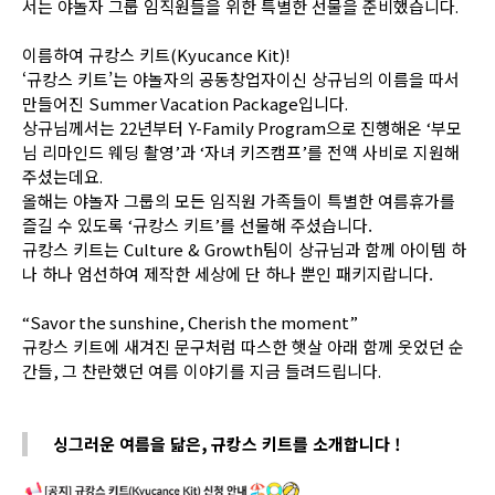
서는 야놀자 그룹 임직원들을 위한 특별한 선물을 준비했습니다
.
이름하여 규캉스 키트
(Kyucance Kit)!
‘규캉스 키트’는 야놀자의 공동창업자이신 상규님의 이름을 따서
만들어진
Summer Vacation Package
입니다
.
상규님께서는
22
년부터
Y-Family Program으로 진행해온
‘
부모
님 리마인드 웨딩 촬영
’
과
‘
자녀 키즈캠프
’
를 전액 사비로 지원해
주셨는데요
.
올해는 야놀자 그룹의 모든 임직원 가족들이 특별한 여름휴가를
즐길 수 있도록
‘
규캉스 키트
’
를 선물해 주셨습니다.
규캉스 키트는 Culture & Growth팀이 상규님과 함께 아이템 하
나 하나 엄선하여 제작한 세상에 단 하나 뿐인 패키지랍니다.
“Savor the sunshine, Cherish the moment”
규캉스 키트에 새겨진 문구처럼 따스한 햇살 아래 함께 웃었던 순
간들
,
그 찬란했던 여름 이야기를 지금 들려드립니다
.
싱그러운 여름을 닮은
,
규캉스 키트를 소개합니다 !