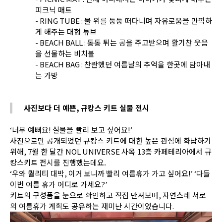
피크닉 매트
- RING TUBE :
물 위를 둥둥 떠다니며 자유로움을 만끽하
게 해주는 대형 튜브
- BEACH BALL :
통통 튀는 공을 주고받으며 활기찬 웃음
을 선물하는 비치볼
- BEACH BAG :
찬란했던 여름날의 추억을 한곳에 담아내
는 가방
사진보다 더 예쁜
,
규캉스 키트 실물 전시
‘
너무 예뻐요
!
실물을 빨리 보고 싶어요
!’
사진으로만 공개되었던 규캉스 키트에 대한 높은 관심에 화답하기
위해
, 7
월 한 달간
NOL UNIVERSE
사옥
13
층 카페테리아에서 규
캉스키트 전시를 진행했는데요.
‘
우와 퀄리티 대박
, 이거 보니까
빨리 여름휴가 가고 싶어요
!’ ‘다들
이번 여름 휴가 어디로 가세요
?’
키트의 구성품을 눈으로 확인하고 직접 만져보며
,
자연스레 서로
의 여름휴가 계획도 공유하는 재미난 시간이었습니다
.