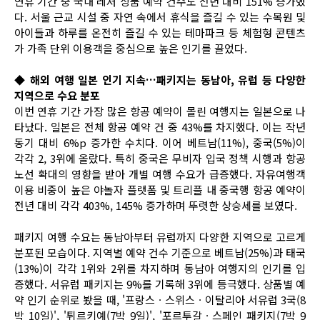
연휴 기간 중 국내 레저 상품 예약 건수도 전년 대비 151% 증가했
다. 서울 근교 시설 중 자연 속에서 휴식을 즐길 수 있는 수목원 및
아이들과 하루를 온전히 즐길 수 있는 테마파크 등 체험형 콘텐츠
가 가족 단위 이용객을 중심으로 높은 인기를 끌었다.
◆ 해외 여행 일본 인기 지속…패키지는 동남아, 유럽 등 다양한
지역으로 수요 분포
이번 연휴 기간 가장 많은 항공 예약이 몰린 여행지는 일본으로 나
타났다. 일본은 전체 항공 예약 건 중 43%를 차지했다. 이는 작년
동기 대비 6%p 증가한 수치다. 이어 베트남(11%), 중국(5%)이
각각 2, 3위에 올랐다. 특히 중국은 무비자 입국 정책 시행과 항공
노선 확대의 영향을 받아 개별 여행 수요가 급증했다. 자유여행객
이용 비중이 높은 야놀자 플랫폼 및 트리플 내 중국행 항공 예약이
전년 대비 각각 403%, 145% 증가하며 뚜렷한 상승세를 보였다.
패키지 여행 수요는 동남아부터 유럽까지 다양한 지역으로 고르게
분포된 모습이다. 지역별 예약 건수 기준으로 베트남(25%)과 태국
(13%)이 각각 1위와 2위를 차지하며 동남아 여행지의 인기를 입
증했다. 서유럽 패키지는 9%를 기록해 3위에 등극했다. 상품별 예
약 인기 순위로 봤을 때, '프랑스ㆍ스위스ㆍ이탈리아 서유럽 3국(8
박 10일)', '튀르키예(7박 9일)', '포르투갈ㆍ스페인 패키지(7박 9